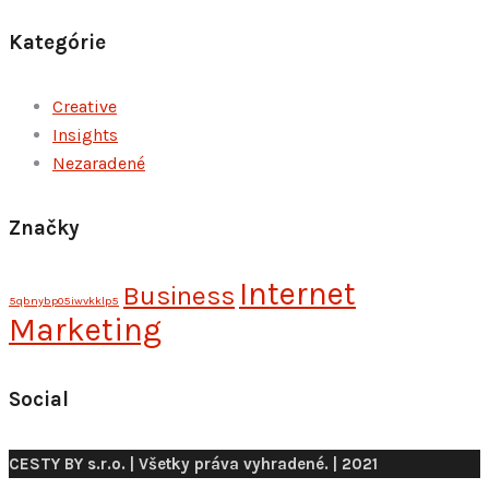
Kategórie
Creative
Insights
Nezaradené
Značky
Internet
Business
5qbnybp05iwvkklp5
Marketing
Social
CESTY BY s.r.o. | Všetky práva vyhradené. | 2021