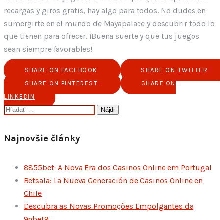
recargas y giros gratis, hay algo para todos. No dudes en
sumergirte en el mundo de Mayapalace y descubrir todo lo
que tienen para ofrecer. ¡Buena suerte y que tus juegos
sean siempre favorables!
SHARE ON FACEBOOK
SHARE ON TWITTER
SHARE ON PINTEREST
SHARE ON
LINKEDIN
Hľadať:
Najnovšie články
8855bet: A Nova Era dos Casinos Online em Portugal
Betsala: La Nueva Generación de Casinos Online en
Chile
Descubra as Novas Promoções Empolgantes da
9nbet9