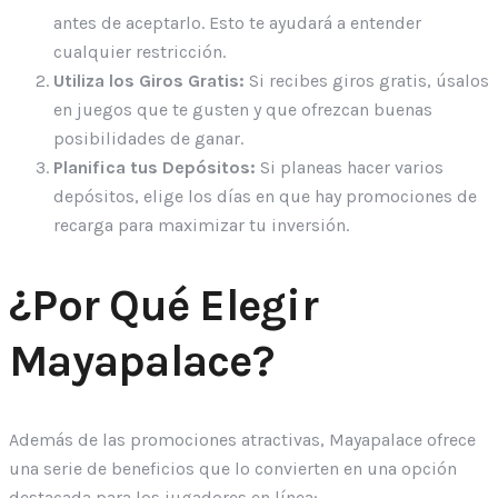
antes de aceptarlo. Esto te ayudará a entender
cualquier restricción.
Utiliza los Giros Gratis:
Si recibes giros gratis, úsalos
en juegos que te gusten y que ofrezcan buenas
posibilidades de ganar.
Planifica tus Depósitos:
Si planeas hacer varios
depósitos, elige los días en que hay promociones de
recarga para maximizar tu inversión.
¿Por Qué Elegir
Mayapalace?
Además de las promociones atractivas, Mayapalace ofrece
una serie de beneficios que lo convierten en una opción
destacada para los jugadores en línea: