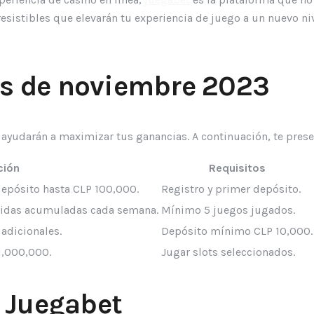
resistibles que elevarán tu experiencia de juego a un nuevo 
s de noviembre 2023
 ayudarán a maximizar tus ganancias. A continuación, te pre
ción
Requisitos
depósito hasta CLP 100,000.
Registro y primer depósito.
didas acumuladas cada semana.
Mínimo 5 juegos jugados.
adicionales.
Depósito mínimo CLP 10,000.
1,000,000.
Jugar slots seleccionados.
n Juegabet