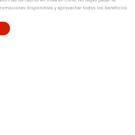
 promociones disponibles y aprovechar todos los beneficios