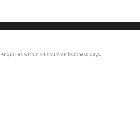
l enquiries within 24 hours on business days.