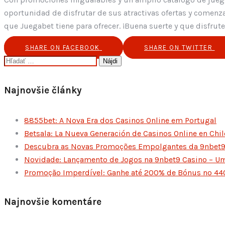
oportunidad de disfrutar de sus atractivas ofertas y comenz
que Juegabet tiene para ofrecer. ¡Buena suerte y que disfrute
SHARE ON FACEBOOK
SHARE ON TWITTER
Hľadať:
Najnovšie články
8855bet: A Nova Era dos Casinos Online em Portugal
Betsala: La Nueva Generación de Casinos Online en Chil
Descubra as Novas Promoções Empolgantes da 9nbet
Novidade: Lançamento de Jogos na 9nbet9 Casino – Um
Promoção Imperdível: Ganhe até 200% de Bónus no 44
Najnovšie komentáre