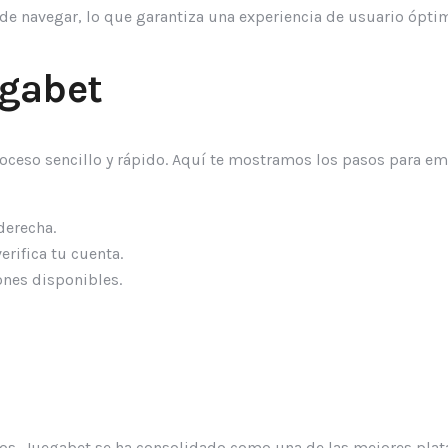
l de navegar, lo que garantiza una experiencia de usuario ópti
egabet
proceso sencillo y rápido. Aquí te mostramos los pasos para em
derecha.
rifica tu cuenta.
ones disponibles.
s, Juegabet se ha consolidado como una de las mejores plataf