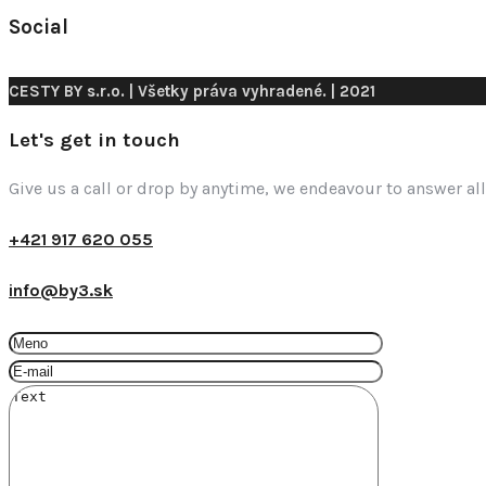
Social
CESTY BY s.r.o. | Všetky práva vyhradené. | 2021
Let's get in touch
Give us a call or drop by anytime, we endeavour to answer al
+421 917 620 055
info@by3.sk