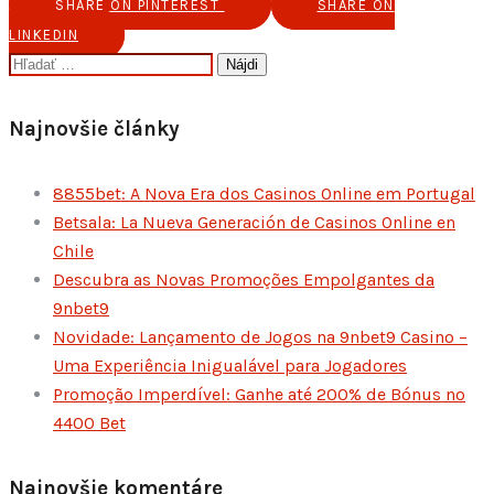
SHARE ON PINTEREST
SHARE ON
LINKEDIN
Hľadať:
Najnovšie články
8855bet: A Nova Era dos Casinos Online em Portugal
Betsala: La Nueva Generación de Casinos Online en
Chile
Descubra as Novas Promoções Empolgantes da
9nbet9
Novidade: Lançamento de Jogos na 9nbet9 Casino –
Uma Experiência Inigualável para Jogadores
Promoção Imperdível: Ganhe até 200% de Bónus no
4400 Bet
Najnovšie komentáre