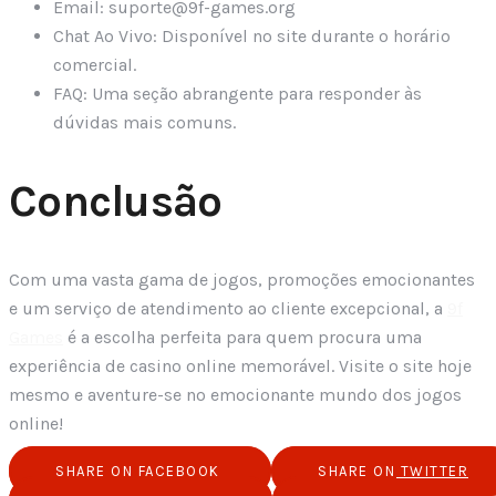
Email: suporte@9f-games.org
Chat Ao Vivo: Disponível no site durante o horário
comercial.
FAQ: Uma seção abrangente para responder às
dúvidas mais comuns.
Conclusão
Com uma vasta gama de jogos, promoções emocionantes
e um serviço de atendimento ao cliente excepcional, a
9f
Games
é a escolha perfeita para quem procura uma
experiência de casino online memorável. Visite o site hoje
mesmo e aventure-se no emocionante mundo dos jogos
online!
SHARE ON FACEBOOK
SHARE ON TWITTER