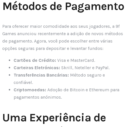
Métodos de Pagamento
Para oferecer maior comodidade aos seus jogadores, a 9f
Games anunciou recentemente a adição de novos métodos
de pagamento. Agora, você pode escolher entre várias
opções seguras para depositar e levantar fundos:
Cartões de Crédito:
Visa e MasterCard.
Carteiras Eletrónicas:
Skrill, Neteller e PayPal.
Transferências Bancárias:
Método seguro e
confiável.
Criptomoedas:
Adoção de Bitcoin e Ethereum para
pagamentos anónimos.
Uma Experiência de