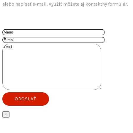
alebo napísať e-mail. Využiť môžete aj kontaktný formulár.
+421 917 620 055
info@by3.sk
×