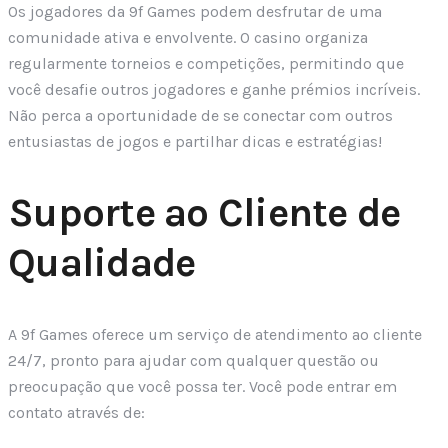
Os jogadores da 9f Games podem desfrutar de uma
comunidade ativa e envolvente. O casino organiza
regularmente torneios e competições, permitindo que
você desafie outros jogadores e ganhe prémios incríveis.
Não perca a oportunidade de se conectar com outros
entusiastas de jogos e partilhar dicas e estratégias!
Suporte ao Cliente de
Qualidade
A 9f Games oferece um serviço de atendimento ao cliente
24/7, pronto para ajudar com qualquer questão ou
preocupação que você possa ter. Você pode entrar em
contato através de: