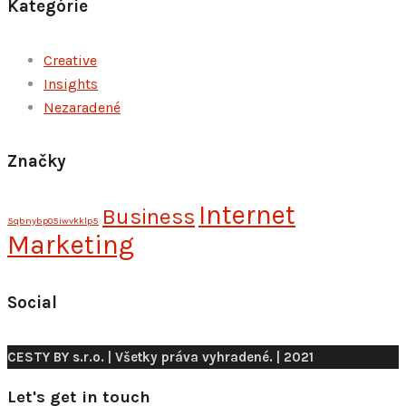
Kategórie
Creative
Insights
Nezaradené
Značky
Internet
Business
5qbnybp05iwvkklp5
Marketing
Social
CESTY BY s.r.o. | Všetky práva vyhradené. | 2021
Let's get in touch