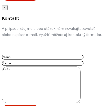
×
Kontakt
V prípade záujmu alebo otázok nám neváhajte zavolať
alebo napísať e-mail. Využiť môžete aj kontaktný formulár.
+421 917 620 055
info@by3.sk