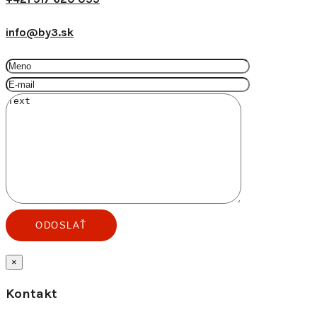
info@by3.sk
×
Kontakt