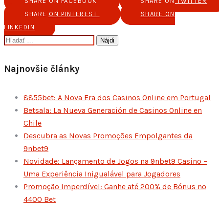
SHARE ON FACEBOOK
SHARE ON TWITTER
SHARE ON PINTEREST
SHARE ON
LINKEDIN
Hľadať:
Najnovšie články
8855bet: A Nova Era dos Casinos Online em Portugal
Betsala: La Nueva Generación de Casinos Online en
Chile
Descubra as Novas Promoções Empolgantes da
9nbet9
Novidade: Lançamento de Jogos na 9nbet9 Casino –
Uma Experiência Inigualável para Jogadores
Promoção Imperdível: Ganhe até 200% de Bónus no
4400 Bet