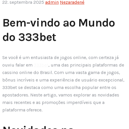
22. septembra 2025
admin
Nezaradené
Bem-vindo ao Mundo
do 333bet
Se você é um entusiasta de jogos online, com certeza já
ouviu falar em
333bet
, uma das principais plataformas de
cassino online do Brasil. Com uma vasta gama de jogos,
bônus incríveis e uma experiência de usuário excepcional,
333bet se destaca como uma escolha popular entre os
apostadores. Neste artigo, vamos explorar as novidades
mais recentes e as promoções imperdíveis que a
plataforma oferece.