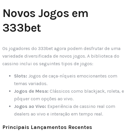
Novos Jogos em
333bet
Os jogadores do 333bet agora podem desfrutar de uma
variedade diversificada de novos jogos. A biblioteca do
cassino inclui os seguintes tipos de jogos:
Slots:
Jogos de caça-níqueis emocionantes com
temas variados.
Jogos de Mesa:
Clássicos como blackjack, roleta, e
pôquer com opções ao vivo.
Jogos ao Vivo:
Experiência de cassino real com
dealers ao vivo e interação em tempo real.
Principais Lançamentos Recentes