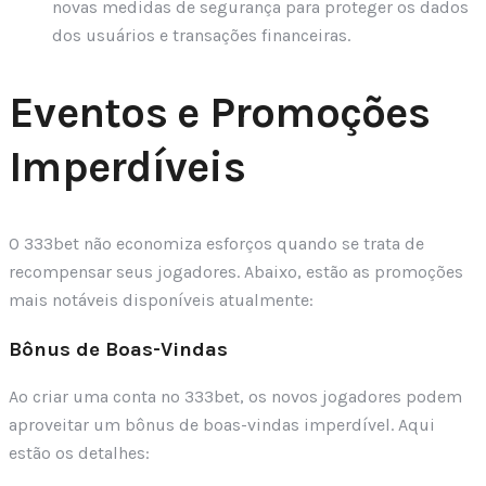
novas medidas de segurança para proteger os dados
dos usuários e transações financeiras.
Eventos e Promoções
Imperdíveis
O 333bet não economiza esforços quando se trata de
recompensar seus jogadores. Abaixo, estão as promoções
mais notáveis disponíveis atualmente:
Bônus de Boas-Vindas
Ao criar uma conta no 333bet, os novos jogadores podem
aproveitar um bônus de boas-vindas imperdível. Aqui
estão os detalhes: