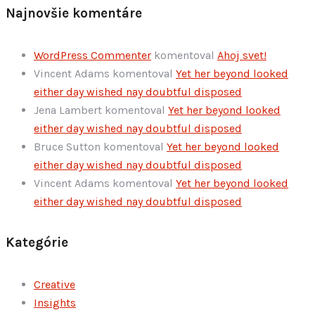
Najnovšie komentáre
WordPress Commenter
komentoval
Ahoj svet!
Vincent Adams
komentoval
Yet her beyond looked
either day wished nay doubtful disposed
Jena Lambert
komentoval
Yet her beyond looked
either day wished nay doubtful disposed
Bruce Sutton
komentoval
Yet her beyond looked
either day wished nay doubtful disposed
Vincent Adams
komentoval
Yet her beyond looked
either day wished nay doubtful disposed
Kategórie
Creative
Insights