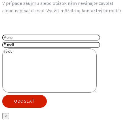
V prípade záujmu alebo otázok nám neváhajte zavolať
alebo napísať e-mail. Využiť môžete aj kontaktný formulár.
+421 917 620 055
info@by3.sk
×