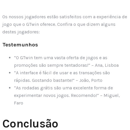
Os nossos jogadores estão satisfeitos com a experiência de
jogo que o GTwin oferece. Confira o que dizem alguns
destes jogadores:
Testemunhos
“O GTwin tem uma vasta oferta de jogos e as
promoções são sempre tentadoras!” – Ana, Lisboa
“A interface é fácil de usar e as transações são
rápidas. Gostando bastante!” – João, Porto
“As rodadas grátis são uma excelente forma de
experimentar novos jogos. Recomendo!” – Miguel,
Faro
Conclusão