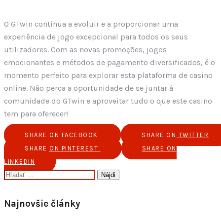
O GTwin continua a evoluir e a proporcionar uma
experiência de jogo excepcional para todos os seus
utilizadores. Com as novas promoções, jogos
emocionantes e métodos de pagamento diversificados, é o
momento perfeito para explorar esta plataforma de casino
online. Não perca a oportunidade de se juntar à
comunidade do GTwin e aproveitar tudo o que este casino
tem para oferecer!
SHARE ON FACEBOOK
SHARE ON TWITTER
SHARE ON PINTEREST
SHARE ON
LINKEDIN
Hľadať:
Najnovšie články